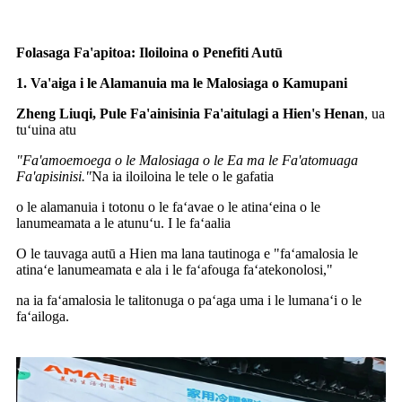
Folasaga Fa'apitoa: Iloiloina o Penefiti Autū
1. Va'aiga i le Alamanuia ma le Malosiaga o Kamupani
Zheng Liuqi, Pule Fa'ainisinia Fa'aitulagi a Hien's Henan
, ua
tuʻuina atu
"Fa'amoemoega o le Malosiaga o le Ea ma le Fa'atomuaga
Fa'apisinisi."
Na ia iloiloina le tele o le gafatia
o le alamanuia i totonu o le faʻavae o le atinaʻeina o le
lanumeamata a le atunuʻu. I le faʻaalia
O le tauvaga autū a Hien ma lana tautinoga e "faʻamalosia le
atinaʻe lanumeamata e ala i le faʻafouga faʻatekonolosi,"
na ia faʻamalosia le talitonuga o paʻaga uma i le lumanaʻi o le
faʻailoga.