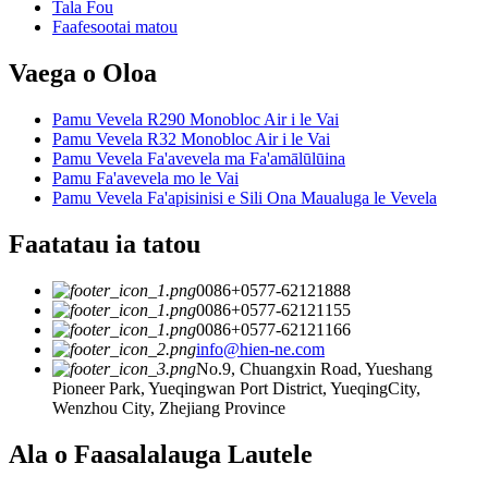
Tala Fou
Faafesootai matou
Vaega o Oloa
Pamu Vevela R290 Monobloc Air i le Vai
Pamu Vevela R32 Monobloc Air i le Vai
Pamu Vevela Fa'avevela ma Fa'amālūlūina
Pamu Fa'avevela mo le Vai
Pamu Vevela Fa'apisinisi e Sili Ona Maualuga le Vevela
Faatatau ia tatou
0086+0577-62121888
0086+0577-62121155
0086+0577-62121166
info@hien-ne.com
No.9, Chuangxin Road, Yueshang
Pioneer Park, Yueqingwan Port District, YueqingCity,
Wenzhou City, Zhejiang Province
Ala o Faasalalauga Lautele