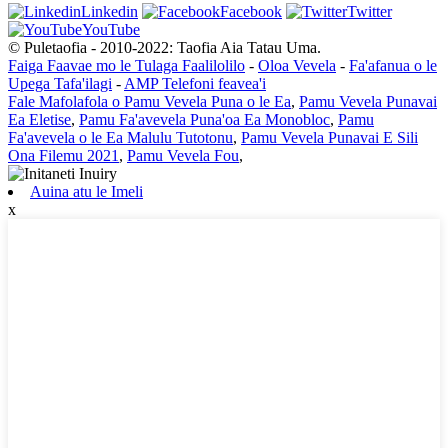
Linkedin
Facebook
Twitter
YouTube
© Puletaofia - 2010-2022: Taofia Aia Tatau Uma.
Faiga Faavae mo le Tulaga Faalilolilo
-
Oloa Vevela
-
Fa'afanua o le
Upega Tafa'ilagi
-
AMP Telefoni feavea'i
Fale Mafolafola o Pamu Vevela Puna o le Ea
,
Pamu Vevela Punavai
Ea Eletise
,
Pamu Fa'avevela Puna'oa Ea Monobloc
,
Pamu
Fa'avevela o le Ea Malulu Tutotonu
,
Pamu Vevela Punavai E Sili
Ona Filemu 2021
,
Pamu Vevela Fou
,
Auina atu le Imeli
x