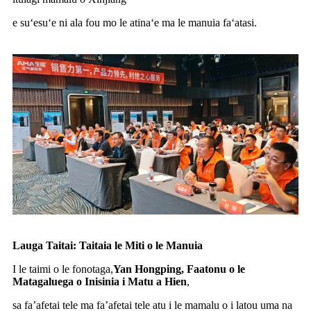
e suʻesuʻe ni ala fou mo le atinaʻe ma le manuia faʻatasi.
Lauga Taitai: Taitaia le Miti o le Manuia
I le taimi o le fonotaga,
Yan Hongping, Faatonu o le
Matagaluega o Inisinia i Matu a Hien
,
sa fa’afetai tele ma fa’afetai tele atu i le mamalu o i latou uma na