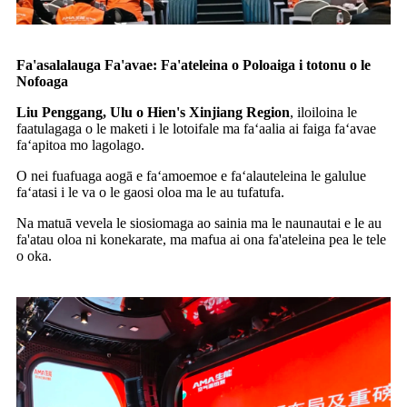
Fa'asalalauga Fa'avae: Fa'ateleina o Poloaiga i totonu o le
Nofoaga
Liu Penggang, Ulu o Hien's Xinjiang Region
, iloiloina le
faatulagaga o le maketi i le lotoifale ma faʻaalia ai faiga faʻavae
faʻapitoa mo lagolago.
O nei fuafuaga aogā e faʻamoemoe e faʻalauteleina le galulue
faʻatasi i le va o le gaosi oloa ma le au tufatufa.
Na matuā vevela le siosiomaga ao sainia ma le naunautai e le au
fa'atau oloa ni konekarate, ma mafua ai ona fa'ateleina pea le tele
o oka.