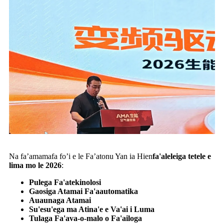
Na fa’amamafa fo’i e le Fa’atonu Yan ia Hien
fa'aleleiga tetele e
lima mo le 2026
:
Pulega Fa'atekinolosi
Gaosiga Atamai Fa'aautomatika
Auaunaga Atamai
Su'esu'ega ma Atina'e e Va'ai i Luma
Tulaga Fa'ava-o-malo o Fa'ailoga