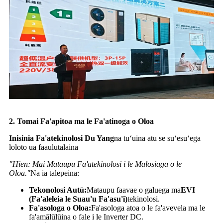
2. Tomai Fa'apitoa ma le Fa'atinoga o Oloa
Inisinia Fa'atekinolosi Du Yang
na tuʻuina atu se suʻesuʻega
loloto ua faaulutalaina
"Hien: Mai Mataupu Fa'atekinolosi i le Malosiaga o le
Oloa."
Na ia talepeina:
Tekonolosi Autū:
Mataupu faavae o galuega ma
EVI
(Fa'aleleia le Suau'u Fa'asu'i)
tekinolosi.
Fa'asologa o Oloa:
Fa'asologa atoa o le fa'avevela ma le
fa'amālūlūina o fale i le Inverter DC.