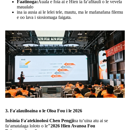
Faatinoga:
Auala e foia ai e Hien ia faʻafitauli o le vevela
maualalo
ina ia ausia ai le lelei tele, mautu, ma le mafanafana filemu
e oo lava i siosiomaga faigata.
3. Fa'alauiloaina o le Oloa Fou i le 2026
Inisinia Fa'atekinolosi Chen Pengji
na tuʻuina atu ai se
faʻamatalaga loloto o le
"2026 Hien Avanoa Fou