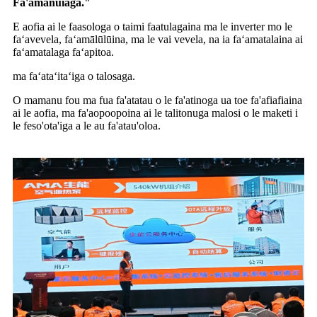
Fa'amanuiaga."
E aofia ai le faasologa o taimi faatulagaina ma le inverter mo le
faʻavevela, faʻamālūlūina, ma le vai vevela, na ia faʻamatalaina ai
faʻamatalaga faʻapitoa.
ma faʻataʻitaʻiga o talosaga.
O mamanu fou ma fua fa'atatau o le fa'atinoga ua toe fa'afiafiaina
ai le aofia, ma fa'aopoopoina ai le talitonuga malosi o le maketi i
le feso'ota'iga a le au fa'atau'oloa.