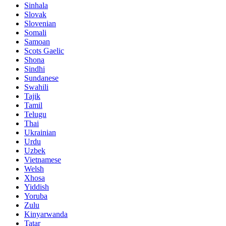
Sinhala
Slovak
Slovenian
Somali
Samoan
Scots Gaelic
Shona
Sindhi
Sundanese
Swahili
Tajik
Tamil
Telugu
Thai
Ukrainian
Urdu
Uzbek
Vietnamese
Welsh
Xhosa
Yiddish
Yoruba
Zulu
Kinyarwanda
Tatar