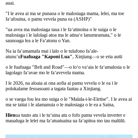
auai.
"I le avea ai ma se punaoa o le malosiaga mama, lelei, ma toe
faʻafouina, o pamu vevela puna ea (ASHP)"
"ua avea ma malosiaga taua i le faʻatinoina o le suiga o le
malosiaga i le lalolagi atoa ma le atinaʻe lanumeamata," o le
saunoaga lea a le Faʻatonu o Yan.
Na ia fa’amamafa mai i lalo o le tulafono fa’ale-
atunu’u
Fuafuaga "Kaponi Lua"
, Xinjiang—o se eria autū
o le fuafuaga "Belt and Road"—o loʻo vaʻaia le faʻamalosia o le
lagolago faʻavae mo le faʻavevela mama.
I le 2026, na aloaia ai ona aofia ai pamu vevela o le ea i le
polokalame fesoasoani a tagata faatau a Xinjiang.
o se vaega fou lea mo suiga o le "Malala-i-le-Eletise". I le avea ai
ma se taitai i le alamanuia o le malosiaga o le ea a Saina,
Hien
ua tuuto atu i le tuʻuina atu o fofo pamu vevela inverter e
maualuga le lelei ma faʻatuatuaina ua faʻapitoa mo tau malūlū.