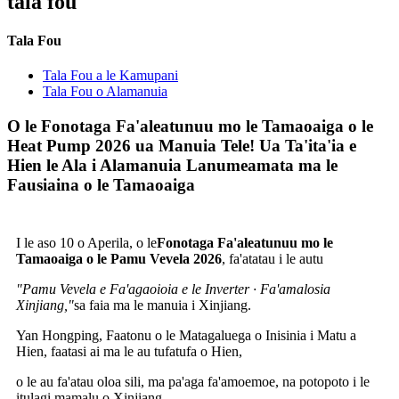
tala fou
Tala Fou
Tala Fou a le Kamupani
Tala Fou o Alamanuia
O le Fonotaga Fa'aleatunuu mo le Tamaoaiga o le
Heat Pump 2026 ua Manuia Tele! Ua Ta'ita'ia e
Hien le Ala i Alamanuia Lanumeamata ma le
Fausiaina o le Tamaoaiga
I le aso 10 o Aperila, o le
Fonotaga Fa'aleatunuu mo le
Tamaoaiga o le Pamu Vevela 2026
, fa'atatau i le autu
"Pamu Vevela e Fa'agaoioia e le Inverter · Fa'amalosia
Xinjiang,"
sa faia ma le manuia i Xinjiang.
Yan Hongping, Faatonu o le Matagaluega o Inisinia i Matu a
Hien, faatasi ai ma le au tufatufa o Hien,
o le au fa'atau oloa sili, ma pa'aga fa'amoemoe, na potopoto i le
itulagi mamalu o Xinjiang