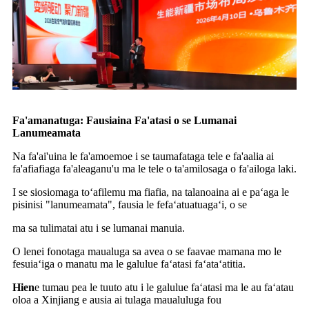
Fa'amanatuga: Fausiaina Fa'atasi o se Lumanai
Lanumeamata
Na fa'ai'uina le fa'amoemoe i se taumafataga tele e fa'aalia ai
fa'afiafiaga fa'aleaganu'u ma le tele o ta'amilosaga o fa'ailoga laki.
I se siosiomaga toʻafilemu ma fiafia, na talanoaina ai e paʻaga le
pisinisi "lanumeamata", fausia le fefaʻatuatuagaʻi, o se
ma sa tulimatai atu i se lumanai manuia.
O lenei fonotaga maualuga sa avea o se faavae mamana mo le
fesuiaʻiga o manatu ma le galulue faʻatasi faʻataʻatitia.
Hien
e tumau pea le tuuto atu i le galulue faʻatasi ma le au faʻatau
oloa a Xinjiang e ausia ai tulaga maualuluga fou