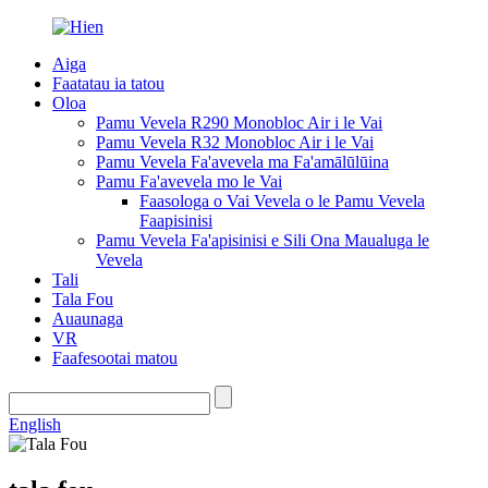
Aiga
Faatatau ia tatou
Oloa
Pamu Vevela R290 Monobloc Air i le Vai
Pamu Vevela R32 Monobloc Air i le Vai
Pamu Vevela Fa'avevela ma Fa'amālūlūina
Pamu Fa'avevela mo le Vai
Faasologa o Vai Vevela o le Pamu Vevela
Faapisinisi
Pamu Vevela Fa'apisinisi e Sili Ona Maualuga le
Vevela
Tali
Tala Fou
Auaunaga
VR
Faafesootai matou
English