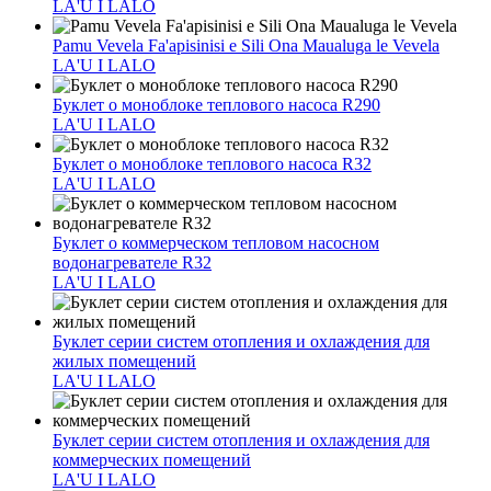
LA'U I LALO
Pamu Vevela Fa'apisinisi e Sili Ona Maualuga le Vevela
LA'U I LALO
Буклет о моноблоке теплового насоса R290
LA'U I LALO
Буклет о моноблоке теплового насоса R32
LA'U I LALO
Буклет о коммерческом тепловом насосном
водонагревателе R32
LA'U I LALO
Буклет серии систем отопления и охлаждения для
жилых помещений
LA'U I LALO
Буклет серии систем отопления и охлаждения для
коммерческих помещений
LA'U I LALO