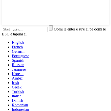
Oomi le enter e su'e ai pe oomi le
ESC e tapuni ai
English
French
German
Portuguese
Spanish
Russian
Japanese
Korean
Arabic
Irish
Greek
Turkish
Italian
Danish
Romanian
Indonesian