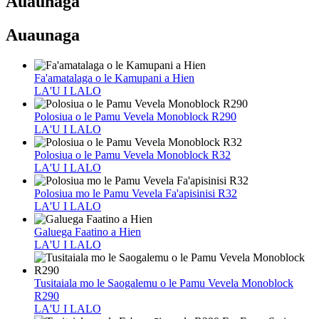
Auaunaga
Auaunaga
Fa'amatalaga o le Kamupani a Hien
LA'U I LALO
Polosiua o le Pamu Vevela Monoblock R290
LA'U I LALO
Polosiua o le Pamu Vevela Monoblock R32
LA'U I LALO
Polosiua mo le Pamu Vevela Fa'apisinisi R32
LA'U I LALO
Galuega Faatino a Hien
LA'U I LALO
Tusitaiala mo le Saogalemu o le Pamu Vevela Monoblock
R290
LA'U I LALO