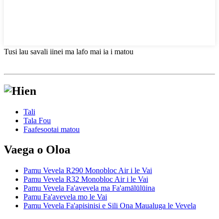
Tusi lau savali iinei ma lafo mai ia i matou
Tali
Tala Fou
Faafesootai matou
Vaega o Oloa
Pamu Vevela R290 Monobloc Air i le Vai
Pamu Vevela R32 Monobloc Air i le Vai
Pamu Vevela Fa'avevela ma Fa'amālūlūina
Pamu Fa'avevela mo le Vai
Pamu Vevela Fa'apisinisi e Sili Ona Maualuga le Vevela