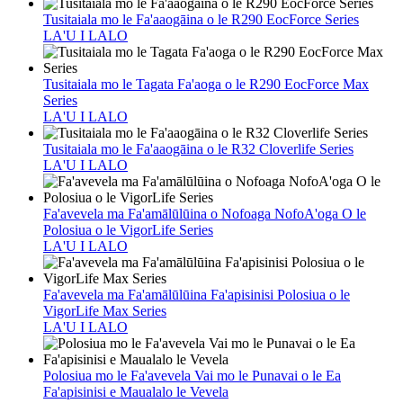
Tusitaiala mo le Fa'aaogāina o le R290 EocForce Series
LA'U I LALO
Tusitaiala mo le Tagata Fa'aoga o le R290 EocForce Max
Series
LA'U I LALO
Tusitaiala mo le Fa'aaogāina o le R32 Cloverlife Series
LA'U I LALO
Fa'avevela ma Fa'amālūlūina o Nofoaga NofoA'oga O le
Polosiua o le VigorLife Series
LA'U I LALO
Fa'avevela ma Fa'amālūlūina Fa'apisinisi Polosiua o le
VigorLife Max Series
LA'U I LALO
Polosiua mo le Fa'avevela Vai mo le Punavai o le Ea
Fa'apisinisi e Maualalo le Vevela