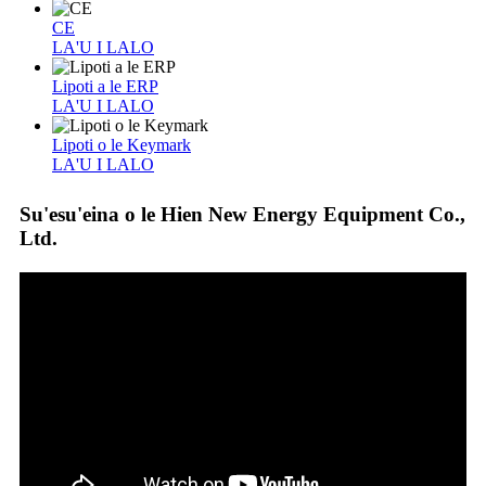
CE
LA'U I LALO
Lipoti a le ERP
LA'U I LALO
Lipoti o le Keymark
LA'U I LALO
Su'esu'eina o le Hien New Energy Equipment Co.,
Ltd.