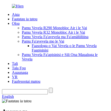
Aiga
Faatatau ia tatou
Oloa
Pamu Vevela R290 Monobloc Air i le Vai
Pamu Vevela R32 Monobloc Air i le Vai
Pamu Vevela Fa'avevela ma Fa'amālūlūina
Pamu Fa'avevela mo le Vai
Faasologa o Vai Vevela o le Pamu Vevela
Faapisinisi
Pamu Vevela Fa'apisinisi e Sili Ona Maualuga le
Vevela
Tali
Tala Fou
Auaunaga
VR
Faafesootai matou
English