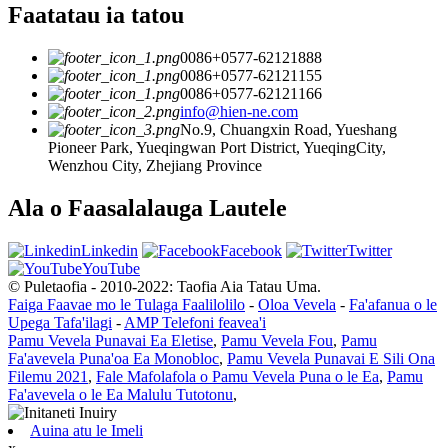
Faatatau ia tatou
0086+0577-62121888
0086+0577-62121155
0086+0577-62121166
info@hien-ne.com
No.9, Chuangxin Road, Yueshang
Pioneer Park, Yueqingwan Port District, YueqingCity,
Wenzhou City, Zhejiang Province
Ala o Faasalalauga Lautele
Linkedin
Facebook
Twitter
YouTube
© Puletaofia - 2010-2022: Taofia Aia Tatau Uma.
Faiga Faavae mo le Tulaga Faalilolilo
-
Oloa Vevela
-
Fa'afanua o le
Upega Tafa'ilagi
-
AMP Telefoni feavea'i
Pamu Vevela Punavai Ea Eletise
,
Pamu Vevela Fou
,
Pamu
Fa'avevela Puna'oa Ea Monobloc
,
Pamu Vevela Punavai E Sili Ona
Filemu 2021
,
Fale Mafolafola o Pamu Vevela Puna o le Ea
,
Pamu
Fa'avevela o le Ea Malulu Tutotonu
,
Auina atu le Imeli